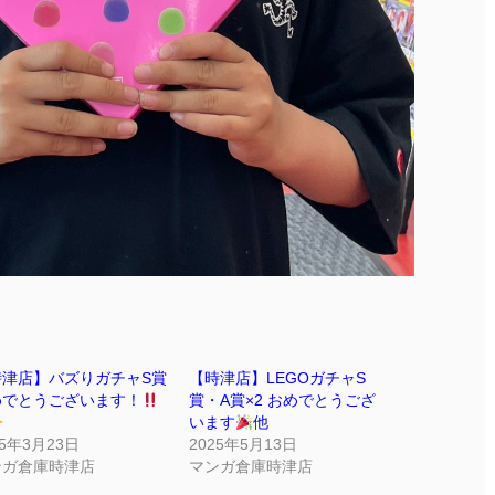
時津店】バズりガチャS賞
【時津店】LEGOガチャS
めでとうございます！
賞・A賞×2 おめでとうござ
います
他
25年3月23日
2025年5月13日
ンガ倉庫時津店
マンガ倉庫時津店