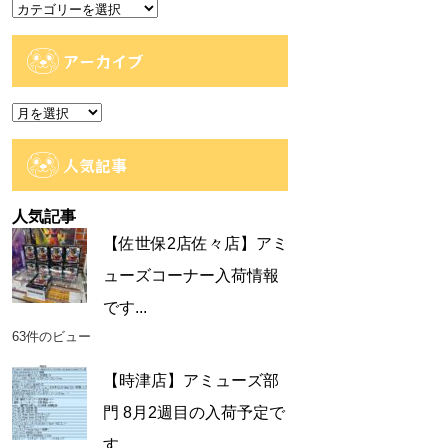
カ
テ
ゴ
アーカイブ
リ
ー
ア
ー
カ
人気記事
イ
ブ
人気記事
【佐世保2店佐々店】アミ
ューズコーナー入荷情報
です...
63件のビュー
【時津店】アミューズ部
門 8月2週目の入荷予定で
す...