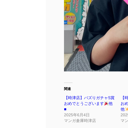
関連
【時津店】バズりガチャS賞
【
おめでとうございます
他
お
■
他
2025年6月4日
20
マンガ倉庫時津店
マ