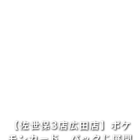
【佐世保3店広田店】ポケ
モンカード パックじ展開