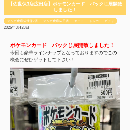
【佐世保3店広田店】ポケモンカード パックじ展開致
しました！
マンガ倉庫佐世保2店
マンガ倉庫広田店
カード
トレカ
ガチャ
2025年3月28日
ポケモンカード パックじ展開致しました！
今回も豪華ラインナップとなっておりますのでこの
機会にぜひゲットして下さい！