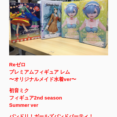
Reゼロ
プレミアムフィギュア レム
〜オリジナルメイド水着ver〜
初音ミク
フィギュア2nd season
Summer ver
バンドリ！ガールズバンドパーティ！