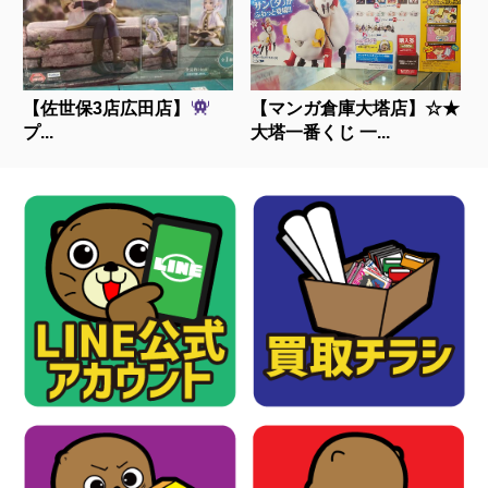
【佐世保3店広田店】
【マンガ倉庫大塔店】☆★
プ...
大塔一番くじ 一...