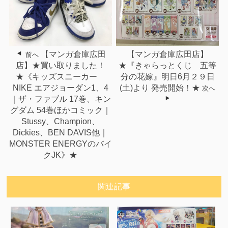
【マンガ倉庫広田
【マンガ倉庫広田店】
前へ
店】★買い取りました！
★『きゃらっとくじ 五等
★《キッズスニーカー
分の花嫁』明日6月２９日
NIKE エアジョーダン1、4
(土)より 発売開始！★
次へ
｜ザ・ファブル 17巻、キン
グダム 54巻ほかコミック｜
Stussy、Champion、
Dickies、BEN DAVIS他｜
MONSTER ENERGYのバイ
クJK》★
関連記事