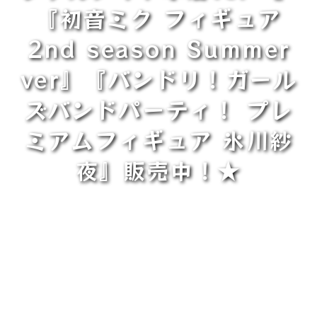
『初音ミク フィギュア
2nd season Summer
ver』『バンドリ！ガール
ズバンドパーティ！ プレ
ミアムフィギュア 氷川紗
夜』販売中！★