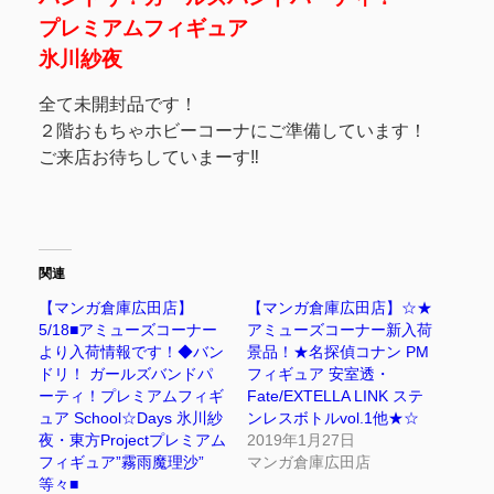
プレミアムフィギュア
氷川紗夜
全て未開封品です！
２階おもちゃホビーコーナにご準備しています！
ご来店お待ちしていまーす‼
関連
【マンガ倉庫広田店】
【マンガ倉庫広田店】☆★
5/18■アミューズコーナー
アミューズコーナー新入荷
より入荷情報です！◆バン
景品！★名探偵コナン PM
ドリ！ ガールズバンドパ
フィギュア 安室透・
ーティ！プレミアムフィギ
Fate/EXTELLA LINK ステ
ュア School☆Days 氷川紗
ンレスボトルvol.1他★☆
夜・東方Projectプレミアム
2019年1月27日
フィギュア”霧雨魔理沙”
マンガ倉庫広田店
等々■