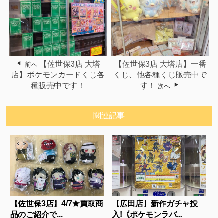
【佐世保3店 大塔
【佐世保3店 大塔店】一番
前へ
店】ポケモンカードくじ各
くじ、他各種くじ販売中で
種販売中です！
す！
次へ
関連記事
【佐世保3店】4/7★買取商
【広田店】新作ガチャ投
品のご紹介で...
入!《ポケモンラバ...