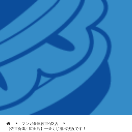
マンガ倉庫佐世保2店
【佐世保3店 広田店】一番くじ排出状況です！