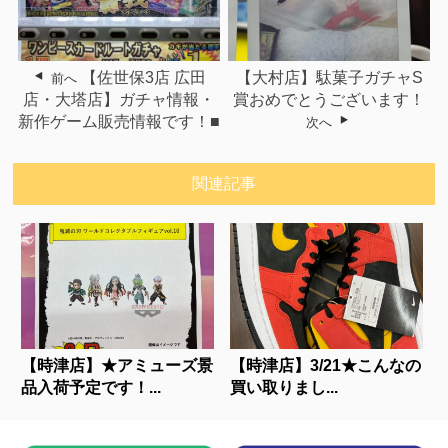
【佐世保3店 広田
【大村店】駄菓子ガチャS
前へ
店・大塔店】ガチャ情報・
賞おめでとうございます！
新作ゲーム販売情報です！■
次へ
関連記事
【時津店】★アミューズ景
【時津店】3/21★こんなの
品入荷予定です！...
買い取りまし...