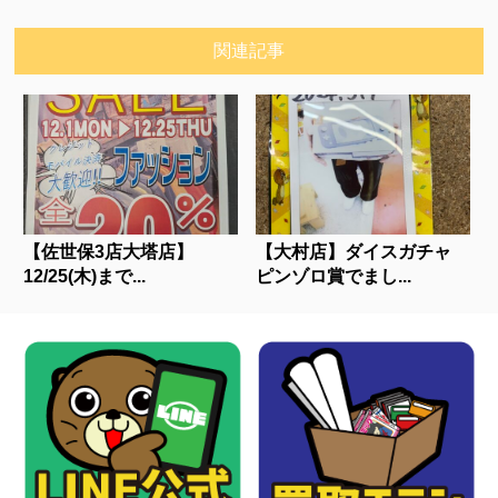
関連記事
【佐世保3店大塔店】
【大村店】ダイスガチャ
12/25(木)まで...
ピンゾロ賞でまし...