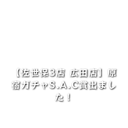
【佐世保3店 広田店】原
宿ガチャS.A.C賞出まし
た！