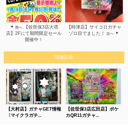
【佐世保3店大塔
【時津店】サイコロガチャ
前へ
店】2Fにて期間限定セール
ゾロ目でました！
次へ
開催中！
関連記事
【大村店】ガチャGET情報
【佐世保3店広田店】ポケ
〈マイクラガチ...
カQR11ガチャ...