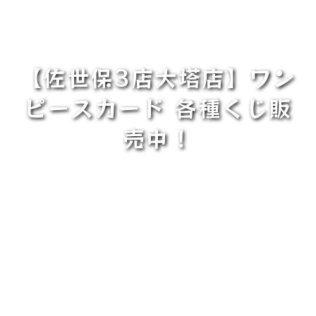
【佐世保3店大塔店】ワン
ピースカード 各種くじ販
売中！