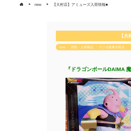
new
【大村店】アミューズ入荷情報■
【大
new
買取・入荷商品
マンガ倉庫大村店
『ドラゴンボールDAIMA