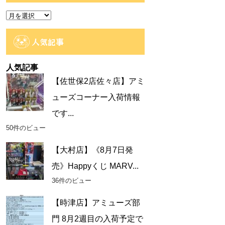
ー
ア
ー
カ
人気記事
イ
ブ
人気記事
【佐世保2店佐々店】アミ
ューズコーナー入荷情報
です...
50件のビュー
【大村店】《8月7日発
売》Happyくじ MARV...
36件のビュー
【時津店】アミューズ部
門 8月2週目の入荷予定で