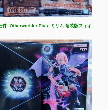
Otherworlder Plus- ミリム 竜装版フィギ