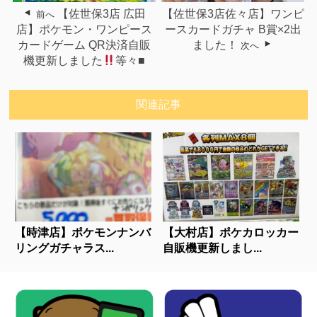
【佐世保3店 広田
【佐世保3店佐々店】ワンピ
前へ
店】ポケモン・ワンピース
ースカードガチャ B賞×2出
カードゲーム QR決済自販
ました！
次へ
機更新しました
等々■
関連記事
【時津店】ポケモンナンバ
【大村店】ポケカロッカー
リングガチャラス...
自販機更新しまし...