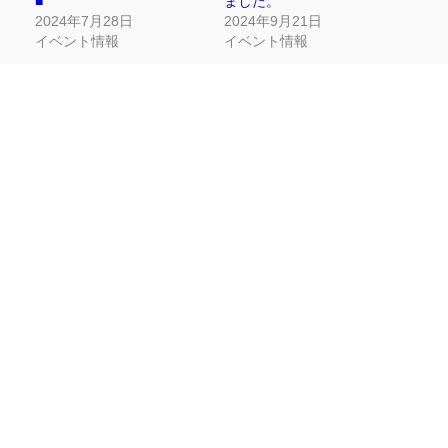
■
ました。
2024年7月28日
2024年9月21日
イベント情報
イベント情報
【佐世保3店広田店】アナ
ウンス抽選会ご参加ありが
とうございました！
2024年12月7日
イベント情報
Facebook
Twitter
LINE
同カテゴリー前後の記事