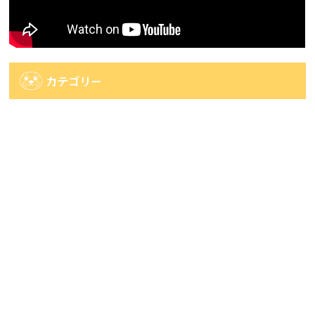
カテゴリー
カ
テ
ゴ
アーカイブ
リ
ー
ア
ー
カ
人気記事
イ
ブ
人気記事
【佐世保店2店広田店・佐々店】一番くじ系情
報です！...