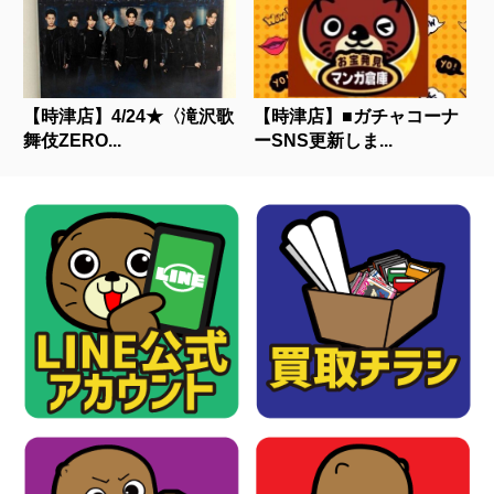
【時津店】4/24★〈滝沢歌
【時津店】■ガチャコーナ
舞伎ZERO...
ーSNS更新しま...