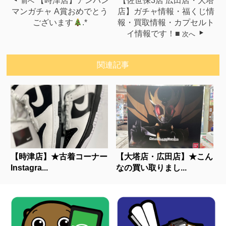
【時津店】アンパン
【佐世保3店 広田店・大塔
前へ
マンガチャ A賞おめでとう
店】ガチャ情報・福くじ情
ございます
.*
報・買取情報・カプセルト
イ情報です！■
次へ
関連記事
【時津店】★古着コーナー
【大塔店・広田店】★こん
Instagra...
なの買い取りまし...