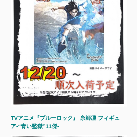
TVアニメ『ブルーロック』 糸師凛 フィギュ
ア-“青い監獄”11傑-