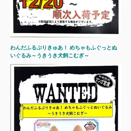
わんだふるぷりきゅあ！ めちゃもふぐっとぬ
いぐるみ～うきうき犬飼こむぎ～