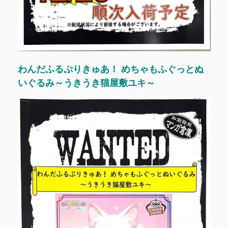
わんだふるぷりきゅあ！ めちゃもふぐっとぬ
いぐるみ～うきうき猫屋敷ユキ～