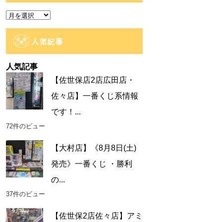
ー
ア
ー
カ
人気記事
イ
ブ
人気記事
【佐世保店2店広田店・
佐々店】一番くじ系情報
です！...
72件のビュー
【大村店】《8月8日(土)
発売》一番くじ ・勝利
の...
37件のビュー
【佐世保2店佐々店】アミ