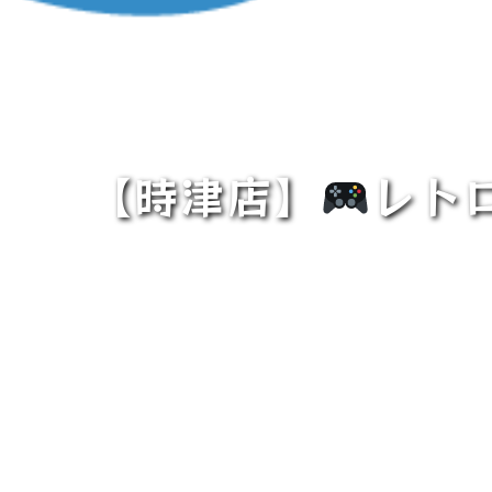
【時津店】
レト