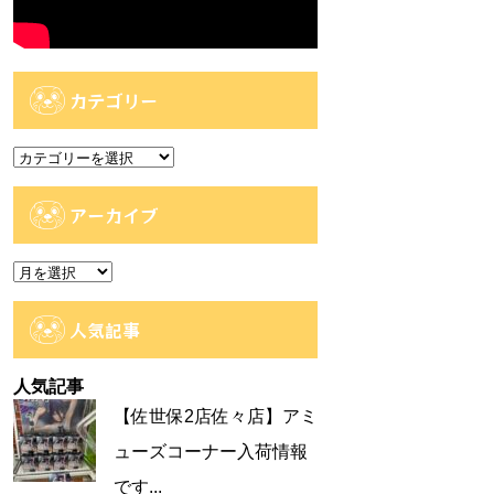
カテゴリー
カ
テ
ゴ
アーカイブ
リ
ー
ア
ー
カ
人気記事
イ
ブ
人気記事
【佐世保2店佐々店】アミ
ューズコーナー入荷情報
です...