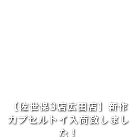
【佐世保3店広田店】新作
カプセルトイ入荷致しまし
た！