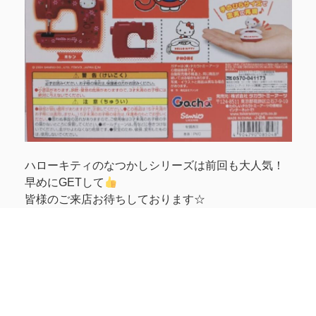
ハローキティのなつかしシリーズは前回も大人気！
早めにGETして
皆様のご来店お待ちしております☆
関連
【佐世保3店広田店】新作
【佐世保2店広田店】カプ
カプセルトイ入荷致しまし
セルトイ入荷致しました！
た！
2026年5月13日
2025年3月28日
カプセルトイ