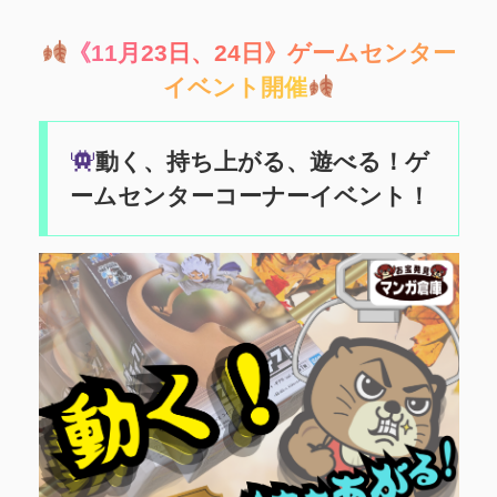
《
1
1
月
2
3
日
、
2
4
日
》
ゲ
ー
ム
セ
ン
タ
ー
イ
ベ
ン
ト
開
催
動く、持ち上がる、遊べる！ゲ
ームセンターコーナーイベント！