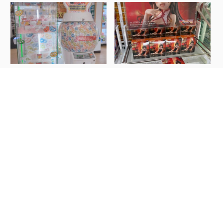
【佐世保3店 広田店・大塔
【佐世保3店 佐々店】アミ
店】ガチャ情報...
ューズコーナー...