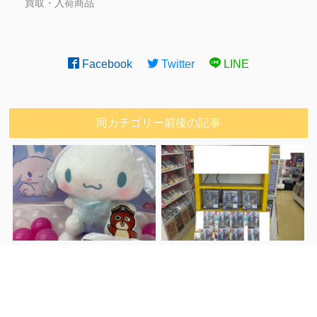
買取・入荷商品
Facebook
Twitter
LINE
同カテゴリー前後の記事
【時津店】アミュー
【佐世保3店 広田店】本日
前へ
ズ入荷情報です！■
11/14発売 ドラゴンクエス
トⅢそして伝説へ… 入荷い
たしました！■
次へ