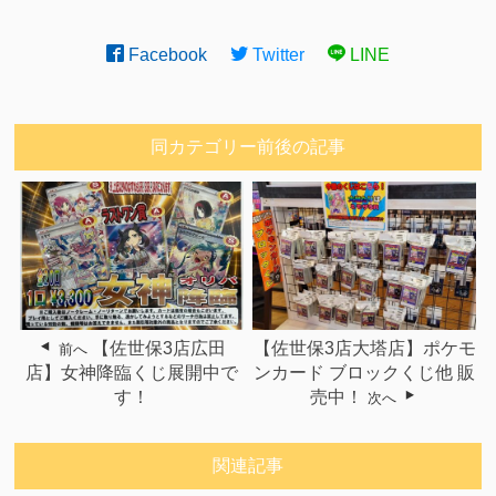
Facebook
Twitter
LINE
同カテゴリー前後の記事
【佐世保3店広田
【佐世保3店大塔店】ポケモ
前へ
店】女神降臨くじ展開中で
ンカード ブロックくじ他 販
す！
売中！
次へ
関連記事