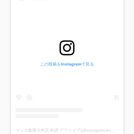
この投稿をInstagramで見る
マンガ倉庫大村店 釣具 アウトドア(@mangasouko_oomura_fishing)がシェアした投稿