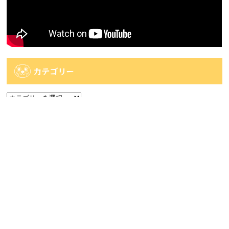
カテゴリー
カ
テ
ゴ
アーカイブ
リ
ー
ア
ー
カ
人気記事
イ
ブ
人気記事
【佐世保2店佐々店】アミューズコーナー入荷