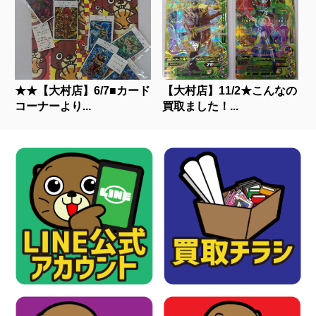
★★【大村店】6/7■カード
【大村店】11/2★こんなの
コーナーより...
買取ました！...