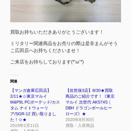
買取お持ちいただきありがとうございます！
ミリタリー関連商品をお売りの際は是非まんがそう
こ広田店へお持ちくださいませ！
ご来店をお待ちしております(*’ω’*)
関連
【マンガ倉庫広田店】
【佐世保3店】8/30★買取
2/11★☆東京マルイ
商品のご紹介です！《東京
M&P9L PCポーテッド/カス
マルイ 次世代 AKS74S｜
タム ナイトウォーリ
DBH ドラゴンボールヒー
ア/SGR-12 買い取りまし
ローズ》★
た！☆★
2020年8月30日
2019年2月11日
買取・入荷商品