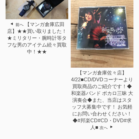
【マンガ倉庫広田
前へ
店】★★買い取りました！
★ミリタリー・腕時計等タ
フな男のアイテム続々買取
中！★★
【マンガ倉庫佐々店】
4/22■CD/DVDコーナーより
買取商品のご紹介です！◆
和楽器バンド ボカロ三昧 大
演奏会◆また、当店はスタ
ッフ大募集中です！ お気軽
にお問い合わせください！
◆#邦楽CD#CD・DVD#求
人■
次へ