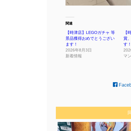
関連
【時津店】LEGOガチャ 等
【
景品獲得おめでとうござい
賞
ます！
す
2026年8月3日
20
新着情報
マ
Face