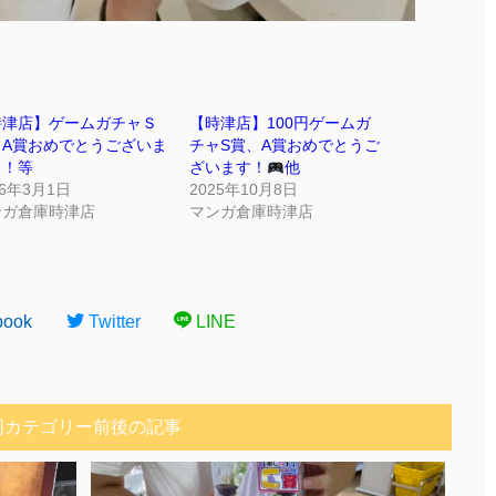
時津店】ゲームガチャＳ
【時津店】100円ゲームガ
、A賞おめでとうございま
チャS賞、A賞おめでとうご
！！等
ざいます！
他
26年3月1日
2025年10月8日
ンガ倉庫時津店
マンガ倉庫時津店
book
Twitter
LINE
同カテゴリー前後の記事