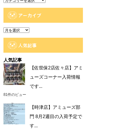
テ
ゴ
アーカイブ
リ
ー
ア
ー
カ
人気記事
イ
ブ
人気記事
【佐世保2店佐々店】アミ
ューズコーナー入荷情報
です...
81件のビュー
【時津店】アミューズ部
門 8月2週目の入荷予定で
す...