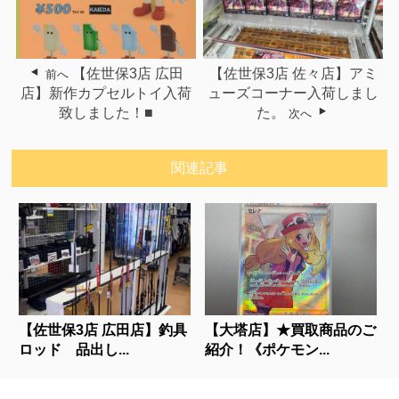
【佐世保3店 広田
【佐世保3店 佐々店】アミ
前へ
店】新作カプセルトイ入荷
ューズコーナー入荷しまし
致しました！■
た。
次へ
関連記事
【佐世保3店 広田店】釣具
【大塔店】★買取商品のご
ロッド 品出し...
紹介！《ポケモン...