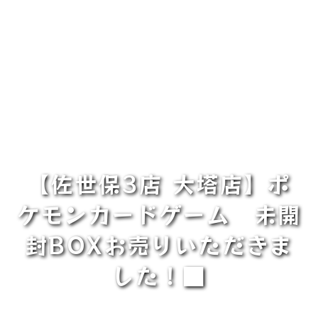
【佐世保3店 大塔店】ポ
ケモンカードゲーム 未開
封BOXお売りいただきま
した！■