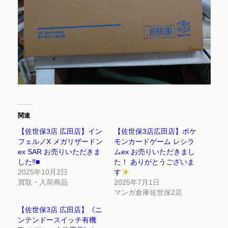
関連
【佐世保3店 広田店】イン
【佐世保3店広田店】ポケ
フェルノX メガリザードン
モンカードゲーム レシラ
ex SAR お売りいただきま
ムex お売りいただきまし
した‼■
た！ ありがとうございま
2025年10月2日
す
買取・入荷商品
2025年7月1日
マンガ倉庫佐世保2店
【佐世保3店 広田店】《ニ
ンテンドースイッチ有機