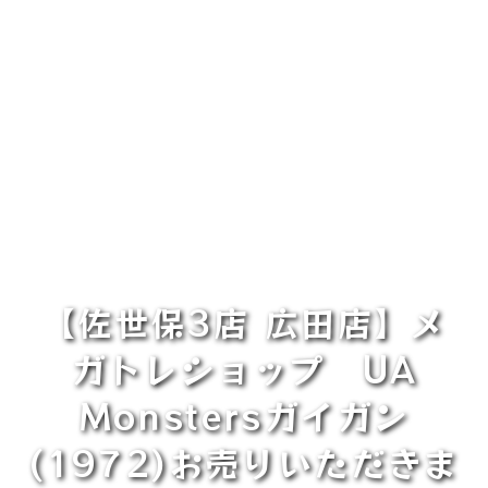
【佐世保3店 広田店】メ
ガトレショップ UA
Monstersガイガン
(1972)お売りいただきま